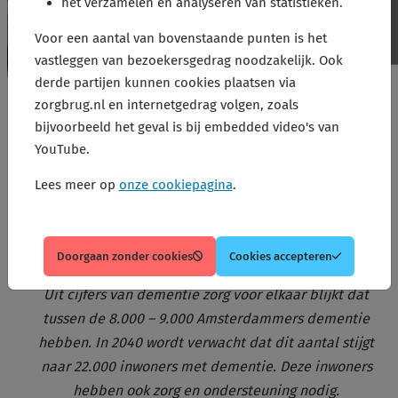
het verzamelen en analyseren van statistieken.
Voor een aantal van bovenstaande punten is het
vastleggen van bezoekersgedrag noodzakelijk. Ook
derde partijen kunnen cookies plaatsen via
zorgbrug.nl en internetgedrag volgen, zoals
bijvoorbeeld het geval is bij embedded video's van
YouTube.
Sociale benadering
Lees meer op
onze cookiepagina
.
dementie
Doorgaan zonder cookies
Cookies accepteren
Uit cijfers van dementie zorg voor elkaar blijkt dat
tussen de 8.000 – 9.000 Amsterdammers dementie
hebben. In 2040 wordt verwacht dat dit aantal stijgt
naar 22.000 inwoners met dementie. Deze inwoners
hebben ook zorg en ondersteuning nodig.