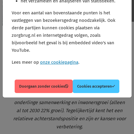
het verzamelen en analyseren van statistieken.
Voor een aantal van bovenstaande punten is het
vastleggen van bezoekersgedrag noodzakelijk. Ook
derde partijen kunnen cookies plaatsen via
zorgbrug.nl en internetgedrag volgen, zoals
bijvoorbeeld het geval is bij embedded video's van
YouTube.
Over Amsterdam-Noord
Lees meer op
onze cookiepagina
.
Amsterdam-Noord is een bijzonder gebied. Kansrijk
Doorgaan zonder cookies
Cookies accepteren
vanwege de geografische afbakening, goede
onderlinge samenwerking en inwonersgroei (alleen
al tot 2030 22% groei). Tegelijkertijd kent het een
relatieve achterstandspositie en zijn er kansen voor
verbetering.