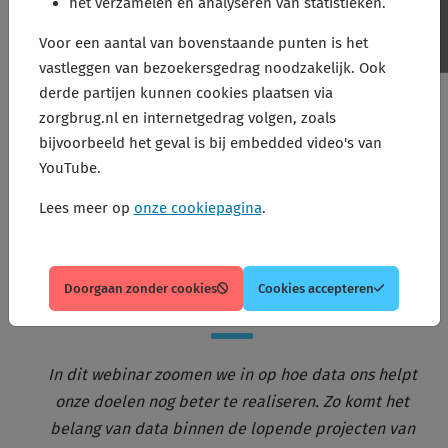
het verzamelen en analyseren van statistieken.
Voor een aantal van bovenstaande punten is het
vastleggen van bezoekersgedrag noodzakelijk. Ook
derde partijen kunnen cookies plaatsen via
zorgbrug.nl en internetgedrag volgen, zoals
bijvoorbeeld het geval is bij embedded video's van
YouTube.
Kijk nu het webinar
Lees meer op
onze cookiepagina
.
terug: 'Beter samen met
data'
Doorgaan zonder cookies
Cookies accepteren
In dit webinar zoomen we in op hoe data ons helpt
onze doelen nog beter te realiseren. Zo komt het
belang van data binnen de lopende projecten van