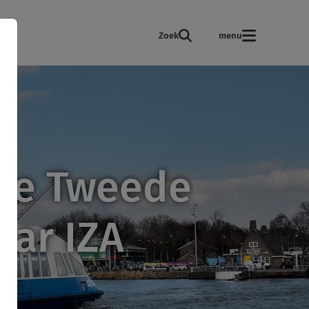
Zoek
menu
 de Tweede
aar IZA